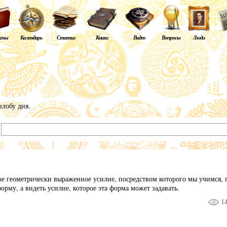
кты
Календарь
Статьи
Книги
Видео
Вопросы
Люди
злобу дня.
:
е геометрически выраженное усилие, посредством которого мы учимся, г
орму, а видеть усилие, которое эта форма может задавать.
1