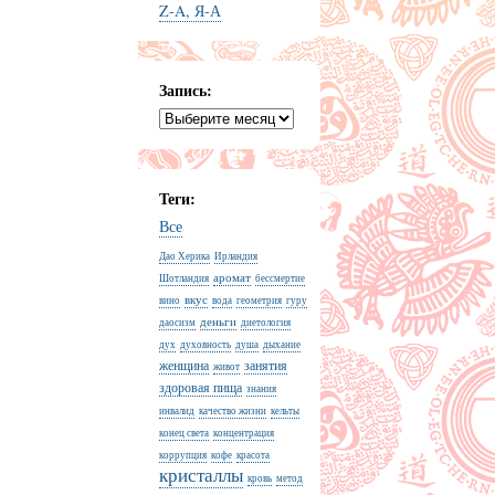
Z-A, Я-А
Запись:
Теги:
Все
Дао Херика
Ирландия
аромат
Шотландия
бессмертие
вкус
вино
вода
геометрия
гуру
деньги
даосизм
диетология
дух
духовность
душа
дыхание
женщина
занятия
живот
здоровая пища
знания
инвалид
качество жизни
кельты
конец света
концентрация
коррупция
кофе
красота
кристаллы
кровь
метод