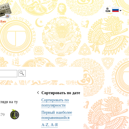
Блог
Сортировать по дате
Сортировать по
лядя на ту
популярности
Первый наиболее
479
понравившийся
A-Z, А-Я