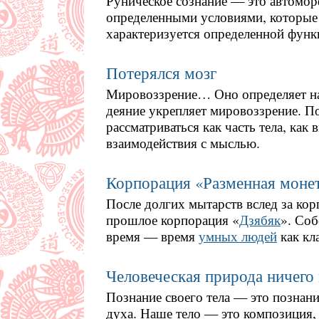
Руническое сознание — это автомо
определенными условиями, которые
характеризуется определенной функ
Потерялся мозг
Мировоззрение… Оно определяет наш
деяние укрепляет мировоззрение. П
рассматриваться как часть тела, как
взаимодействия с мыслью.
Корпорация «Разменная моне
После долгих мытарств вслед за кор
прошлое корпорация «
Дзябяк
». Соб
время — время
умных людей
как кла
Человеческая природа ничего 
Познание своего тела — это познани
духа. Наше тело — это композиция,