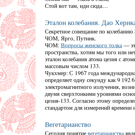
Стой вот там, иди сюда…
Эталон колебания. Дао Херика.
Секретное совещание по колебанию 
ЧОМ, Ярго, Путник.
ЧОМ:
Вопросы женского толка
— эт
пространства, хотим мы того или н
эталон колебания атома цезия с ато
массовым числом 133.
Чукхмер: С 1967 года международн
определяет одну секунду как 9 192 
электромагнитного излучения, воз
двумя сверхтонкими уровнями основ
цезия-133. Согласно этому определе
стандартом для измерений времени и
Вегетарианство
Сегодня понятие
вегетарианства
явля