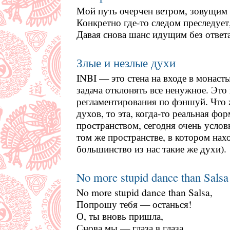
Мой путь очерчен ветром, зовущим 
Конкретно где-то следом преследует
Давая снова шанс идущим без ответа
Злые и незлые духи
INBI — это стена на входе в монасты
задача отклонять все ненужное. Это
регламентирования по фэншуй. Что 
духов, то эта, когда-то реальная фо
пространством, сегодня очень услов
том же пространстве, в котором нах
большинство из нас такие же духи).
No more stupid dance than Salsa
No more stupid dance than Salsa,
Попрошу тебя — останься!
О, ты вновь пришла,
Снова мы — глаза в глаза,