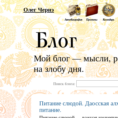
Олег Чернэ
Автобиография
Проекты
Календарь
Мой блог — мысли, р
на злобу дня.
Поиск блога:
Питание слюдой. Даосская ал
питание.
Питание слюной — важная концепци