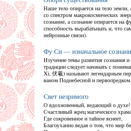
Наше тело опирается на тело земли,
со спектром макрокосмических энер
сознание, а сознание опирается на ф
способность вырабатывать и, что са
нейронные связи).
Фу Си — изначальное сознани
Изучение темы развития сознания и 
традиции следует начинать с поним
Xi, 伏羲) называют легендарным пер
ваном Поднебесной и первопредком
Свет незримого
О вдохновенный, ведающий о духе!
Счастливый жрец магического храма
Где сокровенное и тайное яснеет,
Благоуханно ведая о том, что мир бе