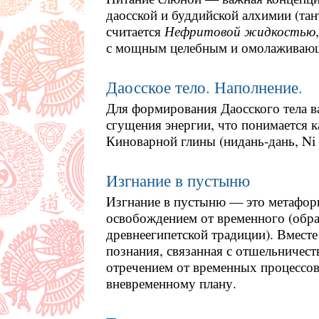
даосской и буддийской алхимии (тан
считается
Нефритовой жидкостью
с мощным целебным и омолаживающ
Даосское тело. Наполнение.
Для формирования Даосского тела 
сгущения энергии, что понимается 
Киноварной глины (нидань-дань, Ni
Изгнание в пустыню
Изгнание в пустыню — это метафори
освобождением от временного (обра
древнеегипетской традиции). Вместе 
познания, связанная с отшельничест
отречением от временных процессов
вневременному плану.