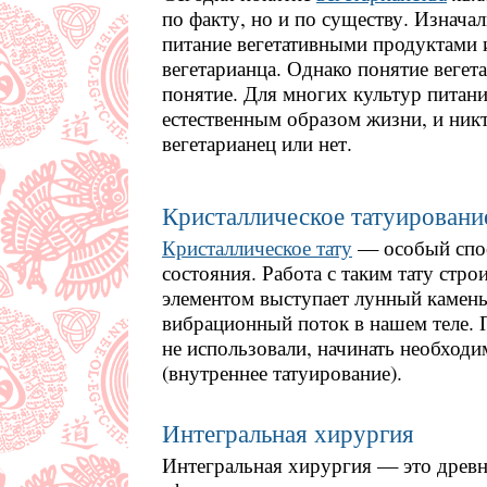
по факту, но и по существу. Изначал
питание вегетативными продуктами и
вегетарианца. Однако понятие веге
понятие. Для многих культур питан
естественным образом жизни, и никт
вегетарианец или нет.
Кристаллическое татуирован
Кристаллическое тату
— особый спос
состояния. Работа с таким тату стро
элементом выступает лунный камень
вибрационный поток в нашем теле. 
не использовали, начинать необход
(внутреннее татуирование).
Интегральная хирургия
Интегральная хирургия — это древн