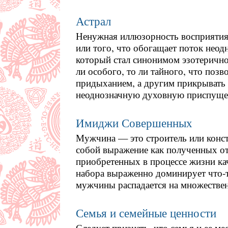
Астрал
Ненужная иллюзорность восприятия 
или того, что обогащает поток неод
который стал синонимом эзотеричнос
ли особого, то ли тайного, что позв
придыханием, а другим прикрывать 
неоднозначную духовную приспуще
Имиджи Совершенных
Мужчина — это строитель или конст
собой выражение как полученных от
приобретенных в процессе жизни кач
набора выраженно доминирует что-т
мужчины распадается на множестве
Семья и семейные ценности
Следует признать, что семья и ее м