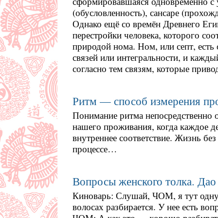
сформировавшаяся одновременно с 
(обусловленность), сансаре (прохож
Однако ещё со времён Древнего Ег
перестройки человека, которого соо
природой нома. Ном, или септ, есть
связей или интегральности, и кажд
согласно тем связям, которые привод
Ритм — способ измерения пр
Понимание ритма непосредственно о
нашего проживания, когда каждое де
внутреннее соответствие. Жизнь без
процессе…
Вопросы женского толка. Дао 
Киноварь: Слушай, ЧОМ, я тут одну
волосах разбирается. У нее есть во
ЧОМ: А как это — хорошо разбирать