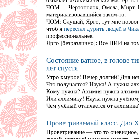
ЧОМ — Чертополох, Омела, Мирт. 
материализовавшийся зачем-то.
ЧОМ: Слушай, Ярго, тут мне позво
чтоб я
перестал дурить людей в Чик
профессиональнее.
Ярго [безразлично]: Все НИИ на том
Состояние ватное, в голове т
лет спустя
Утро хмурое! Вечер долгий! Дня нет
Что получается? Наука! А нужна ал
Кому нужна? Ахимия нужна алхими
Или алхимику! Наука нужна учёному
Чем учёный отличается от алхимика
Проветриваемый класс. Дао Хе
Проветривание — это то очевидное, 
людей, который и можно назвать «п