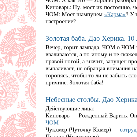
Киноварь: Ну, моет их постоянно, ч
ЧОМ: Моет шампунем
«Карма»
? У 
настроение?
Золотая баба. Дао Херика. 10 
Вечер, горит лампада. ЧОМ о ЧОМ-т
вваливаются, а по-иному и не скаже
правой ногой, а значит, запущен пр
выпаливает, не обращая внимания на
торопясь, чтобы то ли не забыть сло
причине: Золотая баба!
Небесные столбы. Дао Херика.
Действующие лица:
Киноварь — Рожденный Варить. О
ЧОМ
Чукхмер (Чуточку Кхмер) —
сотру
Путник (Незнакомец)