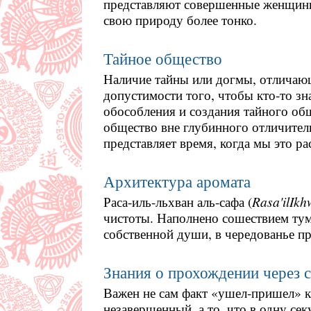
представляют совершенные женщин
свою природу более тонко.
Тайное общество
Наличие тайны или догмы, отличающ
допустимости того, чтобы кто-то зна
обособления и создания тайного общ
общество вне глубинного отличител
представляет время, когда мы это ра
Архитектура аромата
Раса-иль-льхван аль-сафа (
Rasa'ilIkh
чистоты. Наполнено сошествием тум
собственной души, в чередованье пр
Знания о прохождении через 
Важен не сам факт «ушел-пришел» к
незавершенный, а то, что в одну се