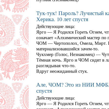
Тук-тук! Пароль? Лучистый к
Херика. 10 лет спустя
Действующие лица:
Ярго — Я Родился Гореть Огнем, что
означает «Алхимический мастер по 
ЧОМ — Чертополох, Омела, Мирт. 
материализовавшийся зачем-то.
Чукхмер (Голос, Незнакомец) — Чу
Тёмная ночь. Ярго и ЧОМ сидят в л
разглядывая что-то.
Вдруг неожиданный стук.
Але, ЧОМ? Это из НИИ МФБА!
спустя
Действующие лица:
Ярго — Я Родился Гореть Огнем, что
означает «Алхимический мастер по 