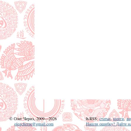
©
Олег Чернэ, 2009—2026
RSS
:
статьи
,
книги
,
ви
olegcherne@gmail.com
Нашли ошибку? Дайте на