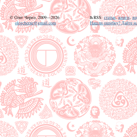
©
Олег Чернэ, 2009—2026
RSS
:
статьи
,
книги
,
ви
olegcherne@gmail.com
Нашли ошибку? Дайте на