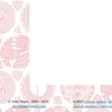
©
Олег Чернэ, 2009—2026
RSS
:
статьи
,
книги
,
ви
olegcherne@gmail.com
Нашли ошибку? Дайте на