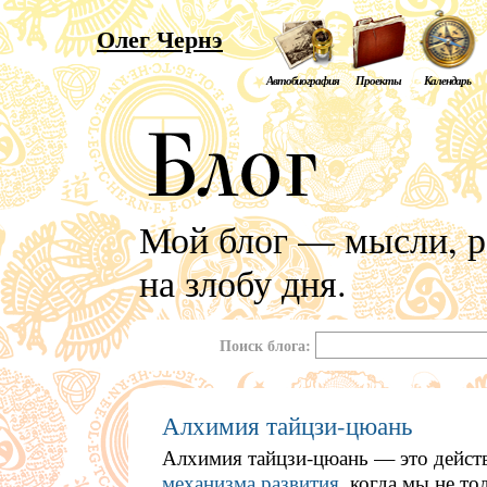
Олег Чернэ
Автобиография
Проекты
Календарь
Мой блог — мысли, р
на злобу дня.
Поиск блога:
Алхимия тайцзи-цюань
Алхимия тайцзи-цюань — это дейст
механизма развития
, когда мы не то