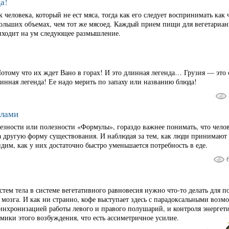
а!
человека, который не ест мяса, тогда как его следует воспринимать как 
больших объемах, чем тот же мясоед. Каждый прием пищи для вегетариа
риходит на ум следующее размышление.
отому что их ждет Вано в горах! И это длинная легенда… Грузия — это 
длинная легенда! Ее надо мерить по запаху или названию блюда!
улами
лезности или полезности «Формулы», гораздо важнее понимать, что чело
на другую форму существования. И наблюдая за тем, как люди принимают
дим, как у них достаточно быстро уменьшается потребность в еде.
тем тела в системе вегетативного равновесия нужно что-то делать для 
мозга. И как ни странно, кофе выступает здесь с парадоксальными воз
инхронизацией работы левого и правого полушарий, и контроля энергет
мики этого возбуждения, что есть ассиметричное усилие.