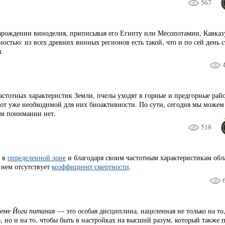
567
арождении виноделия, приписывая его Египту или Месопотамии, Кавказ
остью: из всех древних винных регионов есть такой, что и по сей день 
.
частотных характеристик Земли, пчелы уходят в горные и предгорные ра
еют уже необходимой для них биоактивности. По сути, сегодня мы можем
ом понимании нет.
518
й в
определенной зоне
и благодаря своим частотным характеристикам об
в нем отсутствует
коэффициент смертности
.
теме
Йоги питания
— это особая дисциплина, нацеленная не только на то
, но и на то, чтобы быть в настройках на высший разум, который также 