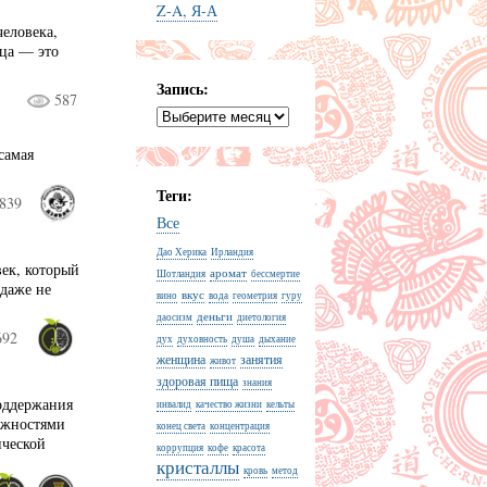
Z-A, Я-А
человека,
нца — это
Запись:
587
самая
Теги:
839
Все
Дао Херика
Ирландия
век, который
аромат
Шотландия
бессмертие
 даже не
вкус
вино
вода
геометрия
гуру
деньги
даосизм
диетология
692
дух
духовность
душа
дыхание
женщина
занятия
живот
здоровая пища
знания
поддержания
инвалид
качество жизни
кельты
можностями
конец света
концентрация
ической
коррупция
кофе
красота
кристаллы
кровь
метод