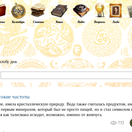
кты
Календарь
Статьи
Книги
Видео
Вопросы
Люди
злобу дня.
:
сокие частоты
ле, имела кристаллическую природу. Вода также считалась продуктом, 
 первым минералом, который был не просто пищей, но и стал символом
я как талисмана исходит, возможно, именно от жемчуга.
732