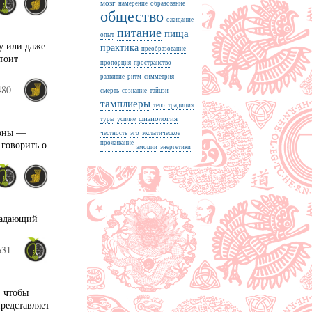
мозг
намерение
образование
общество
ожидание
питание
пища
опыт
у или даже
практика
преобразование
стоит
пропорция
пространство
развитие
ритм
симметрия
480
смерть
сознание
тайцзи
тамплиеры
тело
традиция
физиология
туры
усилие
йоны —
честность
эго
экстатическое
 говорить о
проживание
эмоции
энергетики
ладающий
631
, чтобы
представляет