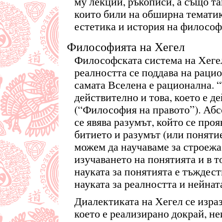
му лекции, ръкописи, а също та
които били на обширна тематик
естетика и история на философ
Философията на Хегел
Философската система на Хегел
реалността се поддава на раци
самата Вселена е рационална. “
действително и това, което е д
(“Философия на правото”). Абс
се явява разумът, който се проя
битието и разумът (или понятие
можем да научаваме за строежа
изучаването на понятията и в т
науката за понятията е тъждест
науката за реалността и нейнат
Диалектиката на Хегел се изразя
което е реализирано докрай, н