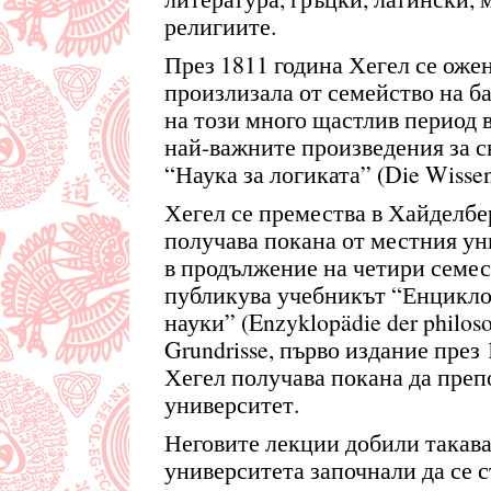
религиите.
През 1811 година Хегел се оже
произлизала от семейство на б
на този много щастлив период в
най-важните произведения за с
“Наука за логиката” (Die Wissens
Хегел се премества в Хайделбер
получава покана от местния ун
в продължение на четири семест
публикува учебникът “Енцикл
науки” (Enzyklopädie der philos
Grundrisse, първо издание през 1
Хегел получава покана да преп
университет.
Неговите лекции добили такава
университета започнали да се 