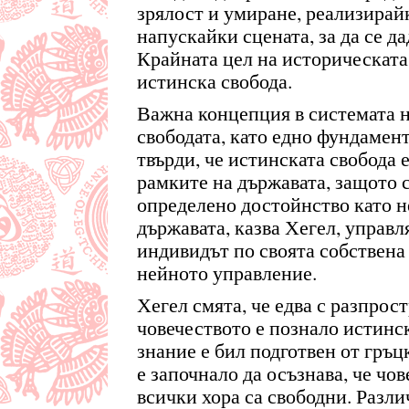
зрялост и умиране, реализирайк
напускайки сцената, за да се да
Крайната цел на историческата
истинска свобода.
Важна концепция в системата н
свободата, като едно фундамент
твърди, че истинската свобода 
рамките на държавата, защото 
определено достойнство като н
държавата, казва Хегел, управля
индивидът по своята собствена 
нейното управление.
Хегел смята, че едва с разпро
човечеството е познало истинск
знание е бил подготвен от гръ
е започнало да осъзнава, че чов
всички хора са свободни. Разли