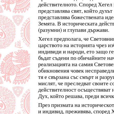
действителното. Според Хегел
представлява свят, който духът 
представлява божествената идея
Земята. В историческата дейст
(разумни) и глупави държави.
Хегел предполага, че Световния
царството на историята чрез из
индивиди и народи, ето защо ге
бъдат съдени по обичайните на
реализацията на самия Светове
обикновения човек несправедли
тя е свързана със смърт и разр
мислят, че преследват своите с
действителност осъществяват 
Дух, който решава, преди всичк
През призмата на историческот
и индивид, преживява, според Х