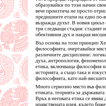
образувайки по този начин сво
вече произтича не просто отри
предишните етапи на едно по-в
възражда духът. В новия цикъл
три следващи стадия: стадият н
обективния дух и накрая висши
Въз основа на този принцип Х
философията, очертавайки мяст
различните дисциплини: логика
духа, антропология, феноменол
етика, включваща философия н
историята, а също така и изкус
философията, като най-висшит
Много сериозно място във фил
етиката, теорията за държавата
Връх в неговата етика се явява
нравствената идея, където боже