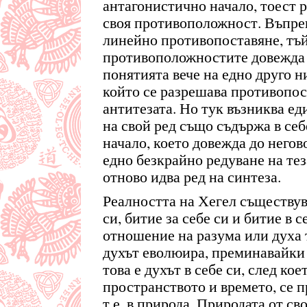
антагонистично начало, тоест 
своя противоположност. Въпрек
линейно противопоставяне, тъй
противоположностите довежда 
понятията вече на едно друго ни
който се разрешава противопос
антитезата. Но тук възниква ед
на свой ред също съдържа в се
начало, което довежда до негов
едно безкрайно редуване на теза
отново идва ред на синтеза.
Реалността на Хегел съществува
си, битие за себе си и битие в с
отношение на разума или духа 
духът еволюира, преминавайки 
това е духът в себе си, след ко
пространството и времето, се п
т.е. в природа. Природата от св