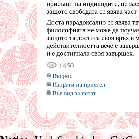
присъщи на индивидите, не зас
защото свободата се явява част
Доста парадоксално се явява тв
философията не може да поучава
защото тя достига своя връх в 
действителността вече е завър
и е достигнала своя завършек.
1450
Въпрос
Изпрати на приятел
Във вид за печат