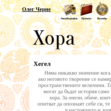
Олег Черне
Автобиография
Проекти
Календар
Хегел
Няма никакво значение кога
ако неговото творение се намир
пространствените величини. Т
могат да бъдат история само
хора. За онези, обаче, кои
опитват да опознаят себе си, те
в настоящето и дор