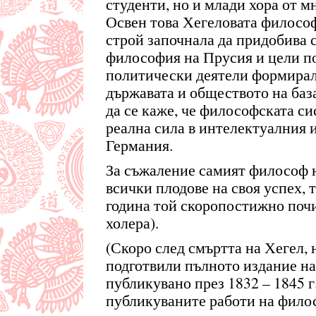
студенти, но и млади хора от м
Освен това Хегеловата филосо
строй започнала да придобива 
философия на Прусия и цели п
политически деятели формирали
държавата и обществото на баз
да се каже, че философската с
реална сила в интелектуалния 
Германия.
За съжаление самият философ н
всички плодове на своя успех, 
година той скоропостижно почи
холера).
(Скоро след смъртта на Хегел,
подготвили пълното издание на 
публикувано през 1832 – 1845 г.
публикуваните работи на филос