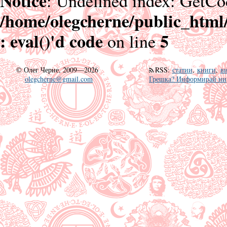
Notice
: Undefined index: GetCo
/home/olegcherne/public_html
: eval()'d code
5
on line
©
Олег Черне, 2009—2026
RSS
:
статии
,
книги
,
в
olegcherne@gmail.com
Грешка? Информирай ни