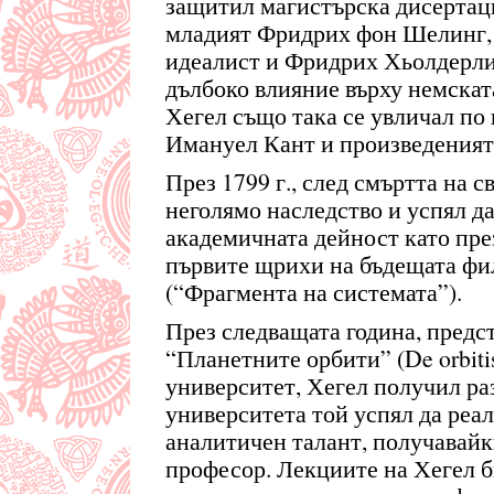
защитил магистърска дисертац
младият Фридрих фон Шелинг,
идеалист и Фридрих Хьолдерлин
дълбоко влияние върху немскат
Хегел също така се увличал по 
Имануел Кант и произведеният
През 1799 г., след смъртта на 
неголямо наследство и успял д
академичната дейност като пре
първите щрихи на бъдещата фи
(“Фрагмента на системата”).
През следващата година, предс
“Планетните орбити” (De orbiti
университет, Хегел получил ра
университета той успял да реал
аналитичен талант, получавайк
професор. Лекциите на Хегел 