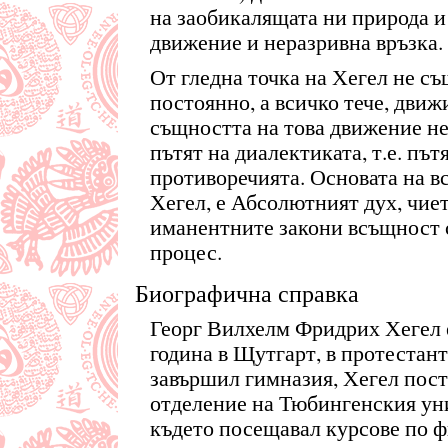
на заобикалящата ни природа и
движение и неразривна връзка.
От гледна точка на Хегел не с
постоянно, а всичко тече, движ
същността на това движение не
пътят на диалектиката, т.е. път
противоречията. Основата на в
Хегел, е Абсолютният дух, чие
иманентните закони всъщност 
процес.
Биографична справка
Георг Вилхелм Фридрих Хегел е
година в Щутгарт, в протестант
завършил гимназия, Хегел пост
отделение на Тюбингенския уни
където посещавал курсове по ф