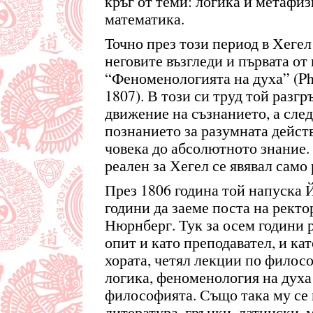
кръг от теми: логика и метафиз
математика.
Точно през този период в Хеге
неговите възгледи и първата от
“Феноменологията на духа” (Phä
1807). В този си труд той разг
движение на съзнанието, а сле
познанието за разумната дейст
човека до абсолютното знание.
реален за Хегел се явявал само
През 1806 година той напуска Й
години да заеме поста на ректо
Нюрнберг. Тук за осем години 
опит и като преподавател, и ка
хората, четял лекции по филосо
логика, феноменология на духа
философията. Също така му се 
литература, гръцки, латински, 