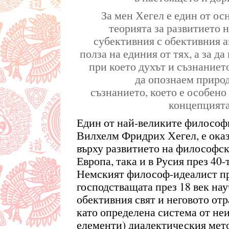
За мен Хегел е един от ос
теорията за развитието 
субективния с обективния ан
полза на единия от тях, а за д
при което духът и съзнаниет
да опознаем природ
съзнанието, което е особено
концепцията
Един от най-великите философи
Вилхелм Фридрих Хегел, е ока
върху развитието на философск
Европа, така и в Русия през 40
Немският философ-идеалист п
господстващата през 18 век на
обективния свят и неговото от
като определена система от неи
елементи) диалектическия мето